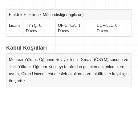
Elektrik-Elektronik Mühendisliği (İngilizce)
Lisans
TYYÇ: 6.
QF-EHEA: 1.
EQF-LLL: 6.
Düzey
Düzey
Düzey
Kabul Koşulları
Merkezi Yüksek Öğrenim Seviye Tespit Sınavı (ÖSYM) sonucu ve
Türk Yüksek Öğretim Konseyi tarafından getirilen düzenlemelere
uyum, Okan Üniversitesi meslek okullarına ve fakültelere kayıt için
ön şarttır.