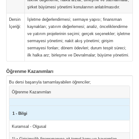
şirket büyümesi yönetimi konularının anlatılmasıdır.
Dersin
İşletme değerlendirmesi; sermaye yapısı; finansman
İçeriği:
kaynakları; yatırım değerlemesi; analiz, önceliklendirme
ve yatırım projelerinin seçimi; gerçek seçenekler; işletme
sermayesi yönetimi; nakit akış yönetimi; girişim
sermayesi fonları; dönem ödevleri; durum tespit süreci;
ilk halka arz; birleşme ve Devralmalar; büyüme yönetimi.
Öğrenme Kazanımları
Bu dersi başarıyla tamamlayabilen öğrenciler;
Öğrenme Kazanımları
1 - Bilgi
Kuramsal - Olgusal
1) • Girişimcilik finansmanına ait temel konu ve kavramları