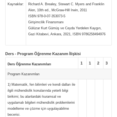
Kaynaklar:
Richard A. Brealey, Stewart C. Myers and Franklin
Alen, 10th ed., McGraw-Hill Irwin, 2011
ISBN 978-0-07-353073-5
Girişimcilik Finansmanı
Gülüzar Kurt Gümüş ve Ceyda Yerdelen Kaygın,
Gazi Kitabevi, Ankara, 2021, ISBN 9786258494976
Ders - Program Öğrenme Kazanım İlişkisi
1
1
2
3
Ders Öğrenme Kazanımları
Program Kazanımları
1) Matematik, fen bilimleri ve kendi dalları ile
ilgili mühendislik konularında yeterli bilgi
birikimi; bu alanlardaki kuramsal ve
uygulamalı bilgileri mühendislik problemlerini
modelleme ve çözme için uygulayabilme
becerisi.