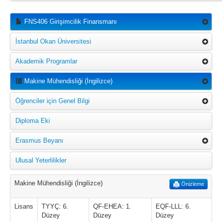
FNS406 Girişimcilik Finansmanı
İstanbul Okan Üniversitesi
Akademik Programlar
Makine Mühendisliği (İngilizce)
Öğrenciler için Genel Bilgi
Diploma Eki
Erasmus Beyanı
Ulusal Yeterlilikler
Makine Mühendisliği (İngilizce)
Önizleme
Lisans
TYYÇ: 6.
QF-EHEA: 1.
EQF-LLL: 6.
Düzey
Düzey
Düzey