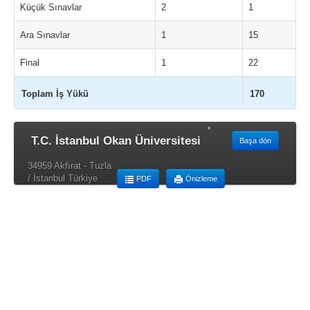
Küçük Sınavlar
2
1
Ara Sınavlar
1
15
Final
1
22
Toplam İş Yükü
170
T.C. İstanbul Okan Üniversitesi
Başa dön
34959 Akfırat - Tuzla
/ İstanbul Türkiye
PDF
Önizleme