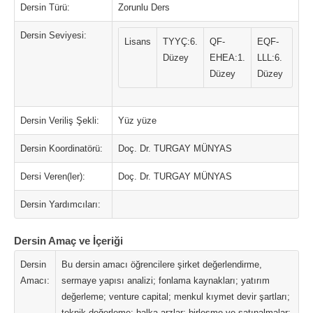
Dersin Türü:
Zorunlu Ders
Dersin Seviyesi:
Lisans
TYYÇ:6.
QF-
EQF-
Düzey
EHEA:1.
LLL:6.
Düzey
Düzey
Dersin Veriliş Şekli:
Yüz yüze
Dersin Koordinatörü:
Doç. Dr. TURGAY MÜNYAS
Dersi Veren(ler):
Doç. Dr. TURGAY MÜNYAS
Dersin Yardımcıları:
Dersin Amaç ve İçeriği
Dersin
Bu dersin amacı öğrencilere şirket değerlendirme,
Amacı:
sermaye yapısı analizi; fonlama kaynakları; yatırım
değerleme; venture capital; menkul kıymet devir şartları;
teknik değerleme; halka arzlar; birleşme ve satınalmalar;