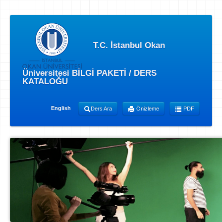
T.C. İstanbul Okan
Üniversitesi BİLGİ PAKETİ / DERS
KATALOĞU
English
Ders Ara
Önizleme
PDF