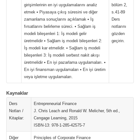
girişimlerinin en iyi uygulamalarını analiz
bölüm 2,
etmek • Piyasaya çıkış süresini ve diğer
s.41-89
zamanlama sonuçlarını açıklamak • İş
Ders
fırsatlarını belirleme süreci. • Sağlam iş
notlarını
modeli bileşenleri 1: İş modeli gelir
gözden
üretmelidir • Sağlam iş modeli bileşenleri 2:
geçirin.
İş modeli kar etmelidir. • Sağlam iş modeli
bileşenleri 3: İş modeli serbest nakit akışı
üretmelidir • En iyi pazarlama uygulamaları. •
En iyi finansman uygulamaları • En iyi üretim
veya işletme uygulamaları.
Kaynaklar
Ders
Entrepreneurial Finance
Notları /
J. Chris Leach and Ronald W. Melicher, 5th ed.,
Kitaplar:
Cengage Learning, 2015
ISBN-13: 978-1-285-42575-7
Diğer
Principles of Corporate Finance