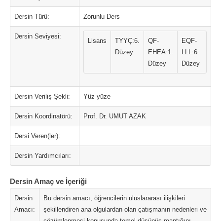
Dersin Türü:
Zorunlu Ders
Dersin Seviyesi:
Lisans
TYYÇ:6.
QF-
EQF-
Düzey
EHEA:1.
LLL:6.
Düzey
Düzey
Dersin Veriliş Şekli:
Yüz yüze
Dersin Koordinatörü:
Prof. Dr. UMUT AZAK
Dersi Veren(ler):
Dersin Yardımcıları:
Dersin Amaç ve İçeriği
Dersin
Bu dersin amacı, öğrencilerin uluslararası ilişkileri
Amacı:
şekillendiren ana olgulardan olan çatışmanın nedenleri ve
çözümlenmesi konusunda temel düşünüş mantığını