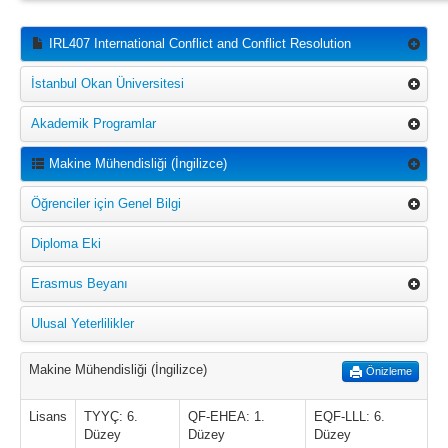
IRL407 International Conflict and Conflict Resolution
İstanbul Okan Üniversitesi
Akademik Programlar
Makine Mühendisliği (İngilizce)
Öğrenciler için Genel Bilgi
Diploma Eki
Erasmus Beyanı
Ulusal Yeterlilikler
Makine Mühendisliği (İngilizce)
Önizleme
Lisans
TYYÇ: 6.
QF-EHEA: 1.
EQF-LLL: 6.
Düzey
Düzey
Düzey