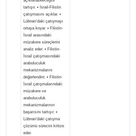
açıklanabileceğini
tartışır. • İsrail-Filistin
çatışmasını açıklar. •
Lübnan’daki çatışmayı
ortaya koyar. • Filistin-
İsrail arasındaki
müzakere süreçlerini
analiz eder. • Filistin-
İsrail çatışmasındaki
arabuluculuk
mekanizmalarını
değerlendirir. • Filistin-
İsrail çatışmalarındaki
müzakere ve
arabuluculuk
mekanizmalarının
başarısını tartışır. •
Lübnan’daki çatışma
çözümü sürecini kritize
eder.