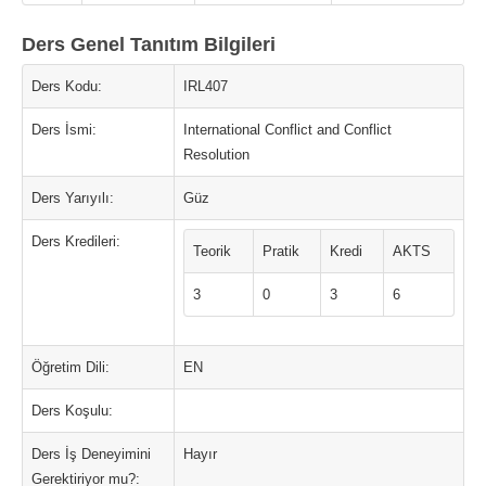
Ders Genel Tanıtım Bilgileri
Ders Kodu:
IRL407
Ders İsmi:
International Conflict and Conflict
Resolution
Ders Yarıyılı:
Güz
Ders Kredileri:
Teorik
Pratik
Kredi
AKTS
3
0
3
6
Öğretim Dili:
EN
Ders Koşulu:
Ders İş Deneyimini
Hayır
Gerektiriyor mu?: