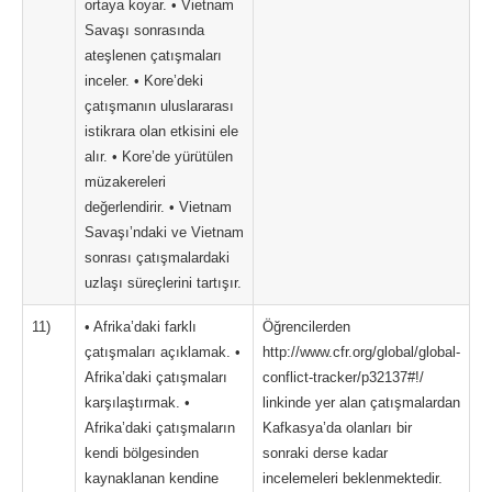
ortaya koyar. • Vietnam
Savaşı sonrasında
ateşlenen çatışmaları
inceler. • Kore’deki
çatışmanın uluslararası
istikrara olan etkisini ele
alır. • Kore’de yürütülen
müzakereleri
değerlendirir. • Vietnam
Savaşı’ndaki ve Vietnam
sonrası çatışmalardaki
uzlaşı süreçlerini tartışır.
11)
• Afrika’daki farklı
Öğrencilerden
çatışmaları açıklamak. •
http://www.cfr.org/global/global-
Afrika’daki çatışmaları
conflict-tracker/p32137#!/
karşılaştırmak. •
linkinde yer alan çatışmalardan
Afrika’daki çatışmaların
Kafkasya’da olanları bir
kendi bölgesinden
sonraki derse kadar
kaynaklanan kendine
incelemeleri beklenmektedir.