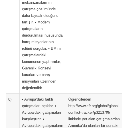
mekanizmalarının
çatışma çözümünde
daha faydalı olduğunu
tartışır. • Modern
çatışmaların
durdurulması hususunda
barış misyonlarının
rolünü sorgular. • BM’nin
çatışmalardaki
konumunun yaptırımlar,
Güvenlik Konseyi
kararları ve barış
misyonları üzerinden
değerlendirir.
8)
• Avrupa’daki farklı
Öğrencilerden
çatışmaları açıklar. •
http://www.cfr.org/global/global-
Avrupa’daki çatışmaları
conflict-tracker/p32137#!/
karşılaştırır. •
linkinde yer alan çatışmalardan
Avrupa’daki çatışmaların
Amerika’da olanları bir sonraki