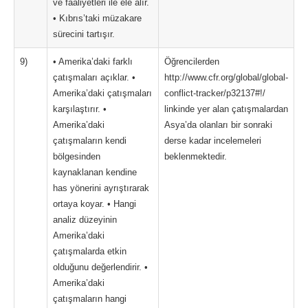
ve faaliyetleri ile ele alır.
• Kıbrıs’taki müzakare
sürecini tartışır.
9)
• Amerika’daki farklı
Öğrencilerden
çatışmaları açıklar. •
http://www.cfr.org/global/global-
Amerika’daki çatışmaları
conflict-tracker/p32137#!/
karşılaştırır. •
linkinde yer alan çatışmalardan
Amerika’daki
Asya’da olanları bir sonraki
çatışmaların kendi
derse kadar incelemeleri
bölgesinden
beklenmektedir.
kaynaklanan kendine
has yönerini ayrıştırarak
ortaya koyar. • Hangi
analiz düzeyinin
Amerika’daki
çatışmalarda etkin
olduğunu değerlendirir. •
Amerika’daki
çatışmaların hangi