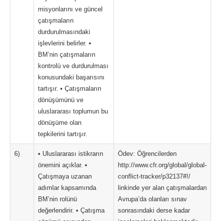
misyonlarını ve güncel
çatışmaların
durdurulmasındaki
işlevlerini belirler. •
BM’nin çatışmaların
kontrolü ve durdurulması
konusundaki başarısını
tartışır. • Çatışmaların
dönüşümünü ve
uluslararası toplumun bu
dönüşüme olan
tepkilerini tartışır.
6)
• Uluslararası istikrarın
Ödev: Öğrencilerden
önemini açıklar. •
http://www.cfr.org/global/global-
Çatışmaya uzanan
conflict-tracker/p32137#!/
adımlar kapsamında
linkinde yer alan çatışmalardan
BM’nin rolünü
Avrupa’da olanları sınav
değerlendirir. • Çatışma
sonrasındaki derse kadar