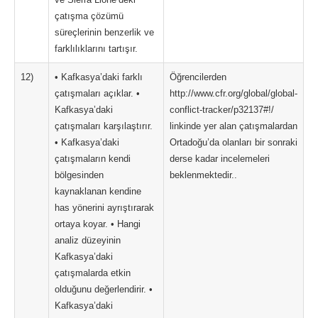
çatışma çözümü
süreçlerinin benzerlik ve
farklılıklarını tartışır.
12)
• Kafkasya’daki farklı
Öğrencilerden
çatışmaları açıklar. •
http://www.cfr.org/global/global-
Kafkasya’daki
conflict-tracker/p32137#!/
çatışmaları karşılaştırır.
linkinde yer alan çatışmalardan
• Kafkasya’daki
Ortadoğu’da olanları bir sonraki
çatışmaların kendi
derse kadar incelemeleri
bölgesinden
beklenmektedir..
kaynaklanan kendine
has yönerini ayrıştırarak
ortaya koyar. • Hangi
analiz düzeyinin
Kafkasya’daki
çatışmalarda etkin
olduğunu değerlendirir. •
Kafkasya’daki