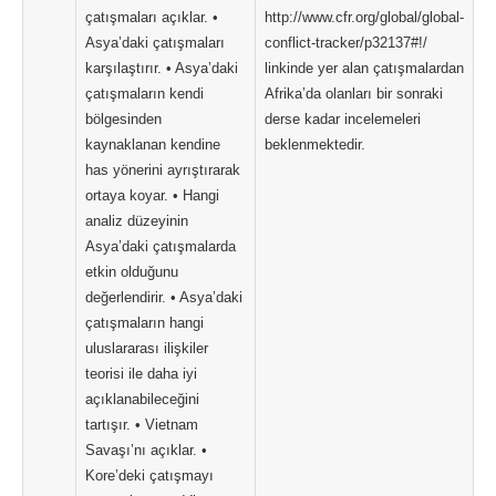
çatışmaları açıklar. •
http://www.cfr.org/global/global-
Asya’daki çatışmaları
conflict-tracker/p32137#!/
karşılaştırır. • Asya’daki
linkinde yer alan çatışmalardan
çatışmaların kendi
Afrika’da olanları bir sonraki
bölgesinden
derse kadar incelemeleri
kaynaklanan kendine
beklenmektedir.
has yönerini ayrıştırarak
ortaya koyar. • Hangi
analiz düzeyinin
Asya’daki çatışmalarda
etkin olduğunu
değerlendirir. • Asya’daki
çatışmaların hangi
uluslararası ilişkiler
teorisi ile daha iyi
açıklanabileceğini
tartışır. • Vietnam
Savaşı’nı açıklar. •
Kore’deki çatışmayı