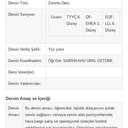
Dersin Türü:
Zorunlu Ders
Dersin Seviyesi:
Lisans
TYYÇ:6.
QF-
EQF-
Düzey
EHEA:1.
LLL:6.
Düzey
Düzey
Dersin Veriliş Şekli:
Yüz yüze
Dersin Koordinatörü:
Öğr.Gör. SABİHA AHU URAL ÖZTÜRK
Dersi Veren(ler):
Dersin Yardımcıları:
Dersin Amaç ve İçeriği
Dersin
Bu dersin amacı; öğrencileri, lojistik dünyasının içinde
Amacı:
servis sağlayıcı ve/veya servis alan pozisyonlarında;
hava kargo satış ve operasyonel süreçleri kontrol
edebilmeleri için hazırlamaktır. Dersimizin amaçlarından