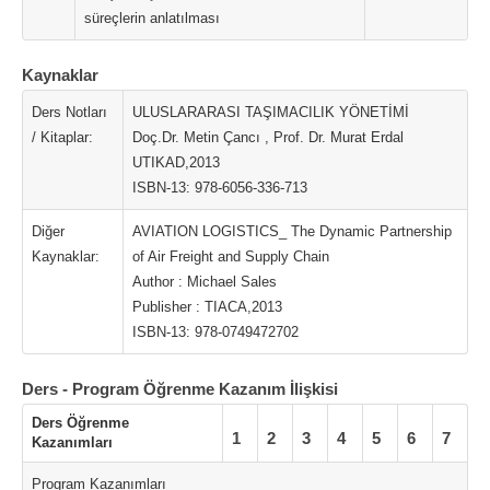
süreçlerin anlatılması
Kaynaklar
Ders Notları
ULUSLARARASI TAŞIMACILIK YÖNETİMİ
/ Kitaplar:
Doç.Dr. Metin Çancı , Prof. Dr. Murat Erdal
UTIKAD,2013
ISBN-13: 978-6056-336-713
Diğer
AVIATION LOGISTICS_ The Dynamic Partnership
Kaynaklar:
of Air Freight and Supply Chain
Author : Michael Sales
Publisher : TIACA,2013
ISBN-13: 978-0749472702
Ders - Program Öğrenme Kazanım İlişkisi
Ders Öğrenme
1
2
3
4
5
6
7
Kazanımları
Program Kazanımları