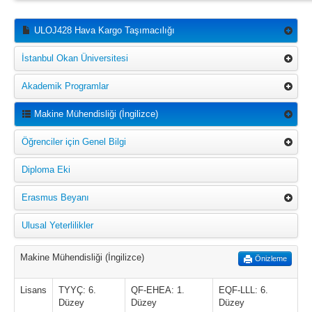
ULOJ428 Hava Kargo Taşımacılığı
İstanbul Okan Üniversitesi
Akademik Programlar
Makine Mühendisliği (İngilizce)
Öğrenciler için Genel Bilgi
Diploma Eki
Erasmus Beyanı
Ulusal Yeterlilikler
Makine Mühendisliği (İngilizce)
Önizleme
Lisans
TYYÇ: 6.
QF-EHEA: 1.
EQF-LLL: 6.
Düzey
Düzey
Düzey