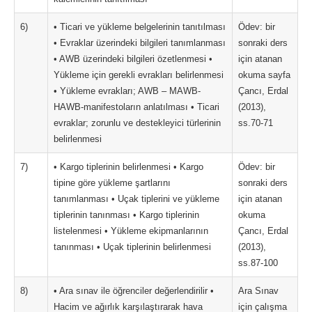
6)
• Ticari ve yükleme belgelerinin tanıtılması
Ödev: bir
• Evraklar üzerindeki bilgileri tanımlanması
sonraki ders
• AWB üzerindeki bilgileri özetlenmesi •
için atanan
Yükleme için gerekli evrakları belirlenmesi
okuma sayfa
• Yükleme evrakları; AWB – MAWB-
Çancı, Erdal
HAWB-manifestoların anlatılması • Ticari
(2013),
evraklar; zorunlu ve destekleyici türlerinin
ss.70-71
belirlenmesi
7)
• Kargo tiplerinin belirlenmesi • Kargo
Ödev: bir
tipine göre yükleme şartlarını
sonraki ders
tanımlanması • Uçak tiplerini ve yükleme
için atanan
tiplerinin tanınması • Kargo tiplerinin
okuma
listelenmesi • Yükleme ekipmanlarının
Çancı, Erdal
tanınması • Uçak tiplerinin belirlenmesi
(2013),
ss.87-100
8)
• Ara sınav ile öğrenciler değerlendirilir •
Ara Sınav
Hacim ve ağırlık karşılaştırarak hava
için çalışma