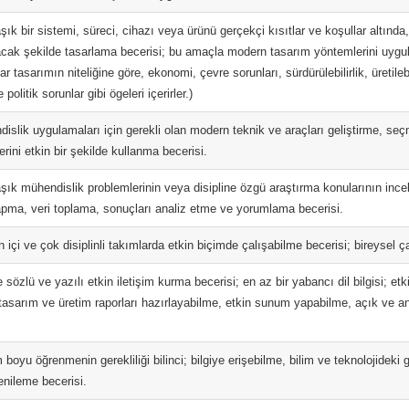
ık bir sistemi, süreci, cihazı veya ürünü gerçekçi kısıtlar ve koşullar altında, 
acak şekilde tasarlama becerisi; bu amaçla modern tasarım yöntemlerini uygul
ar tasarımın niteliğine göre, ekonomi, çevre sorunları, sürdürülebilirlik, üretilebil
politik sorunlar gibi ögeleri içerirler.)
islik uygulamaları için gerekli olan modern teknik ve araçları geliştirme, seç
lerini etkin bir şekilde kullanma becerisi.
şık mühendislik problemlerinin veya disipline özgü araştırma konularının inc
pma, veri toplama, sonuçları analiz etme ve yorumlama becerisi.
in içi ve çok disiplinli takımlarda etkin biçimde çalışabilme becerisi; bireysel 
 sözlü ve yazılı etkin iletişim kurma becerisi; en az bir yabancı dil bilgisi; et
tasarım ve üretim raporları hazırlayabilme, etkin sunum yapabilme, açık ve an
boyu öğrenmenin gerekliliği bilinci; bilgiye erişebilme, bilim ve teknolojideki 
enileme becerisi.