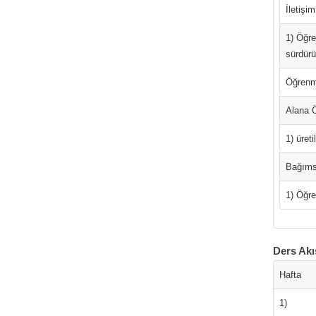
İletişi
1) Öğre
sürdürü
Öğrenme
Alana Ö
1) üret
Bağımsı
1) Öğre
Ders Akı
Hafta
1)