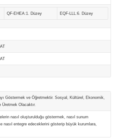
QF-EHEA:1. Düzey
EQF-LLL:6. Düzey
NAT
NAT
ayı Göstermek ve Öğretmektir. Sosyal, Kültürel, Ekonomik,
e Üretmek Olacaktır.
elerin nasıl oluşturulduğu göstermek, nasıl sunum
e nasıl entegre edeceklerini gösterip büyük kurumlara,