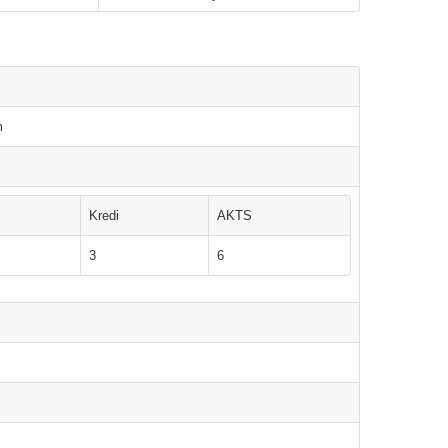
m
Kredi
AKTS
3
6