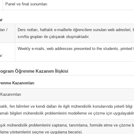
Panel ve final sunumları.
ar
arı /
Ders notları, haftalık e-maillerle öğrencilere sunulan web adresleri,
sınıfta grupları ile çalışarak oluşmaktadır.
Weekly e-mails, web addresses presented to the students, printed t
r:
rogram Öğrenme Kazanım İlişkisi
renme Kazanımları
Kazanımları
tik, fen bilimleri ve kendi dalları ile ilgili mühendislik konularında yeterli bilg
amalı bilgileri mühendislik problemlerini modelleme ve çözme için uygulayabil
şık mühendislik problemlerini saptama, tanımlama, formüle etme ve çözme b
leme yöntemlerini seçme ve uygulama becerisi.