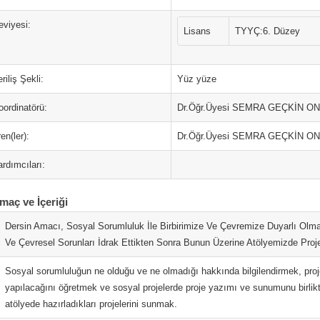
eviyesi:
Lisans
TYYÇ:6. Düzey
riliş Şekli:
Yüz yüze
oordinatörü:
Dr.Öğr.Üyesi SEMRA GEÇKİN O
en(ler):
Dr.Öğr.Üyesi SEMRA GEÇKİN O
rdımcıları:
maç ve İçeriği
Dersin Amacı, Sosyal Sorumluluk İle Birbirimize Ve Çevremize Duyarlı Olm
Ve Çevresel Sorunları İdrak Ettikten Sonra Bunun Üzerine Atölyemizde Proj
Sosyal sorumluluğun ne olduğu ve ne olmadığı hakkında bilgilendirmek, proj
yapılacağını öğretmek ve sosyal projelerde proje yazımı ve sunumunu birlikt
atölyede hazırladıkları projelerini sunmak.