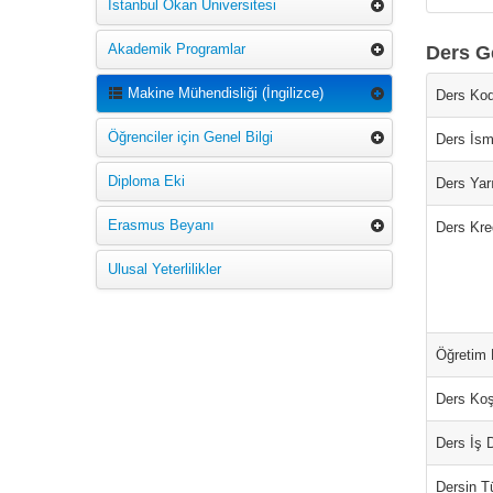
İstanbul Okan Üniversitesi
Akademik Programlar
Ders Ge
Makine Mühendisliği (İngilizce)
Ders Kod
Öğrenciler için Genel Bilgi
Ders İsm
Diploma Eki
Ders Yarı
Erasmus Beyanı
Ders Kred
Ulusal Yeterlilikler
Öğretim D
Ders Koş
Ders İş 
Dersin T