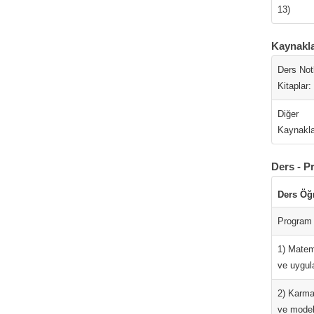
13)
Kaynakl
Ders Notl
Kitaplar:
Diğer
Kaynakla
Ders - P
Ders Öğ
Program 
1) Matema
ve uygul
2) Karma
ve model