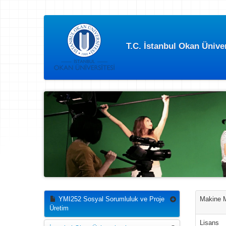
T.C. İstanbul Okan Üniv
YMI252 Sosyal Sorumluluk ve Proje
Makine Mü
Üretim
Lisans