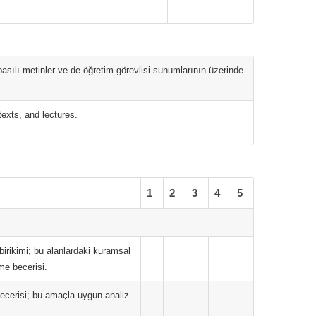
 basılı metinler ve de öğretim görevlisi sunumlarının üzerinde
exts, and lectures.
1
2
3
4
5
i birikimi; bu alanlardaki kuramsal
me becerisi.
ecerisi; bu amaçla uygun analiz