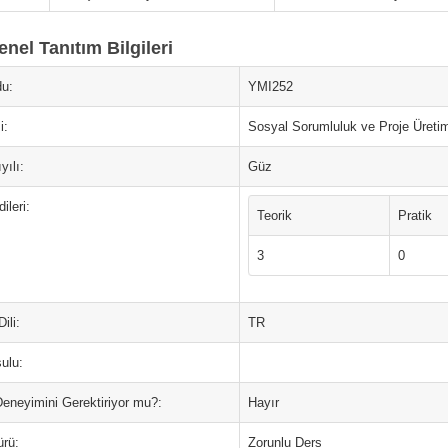
nel Tanıtım Bilgileri
u:
YMI252
i:
Sosyal Sorumluluk ve Proje Üreti
yılı:
Güz
ileri:
Teorik
Pratik
3
0
ili:
TR
ulu:
Deneyimini Gerektiriyor mu?:
Hayır
ürü:
Zorunlu Ders