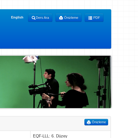
English
Ders Ara
Önizleme
PDF
Önizleme
EQF-LLL: 6. Düzey