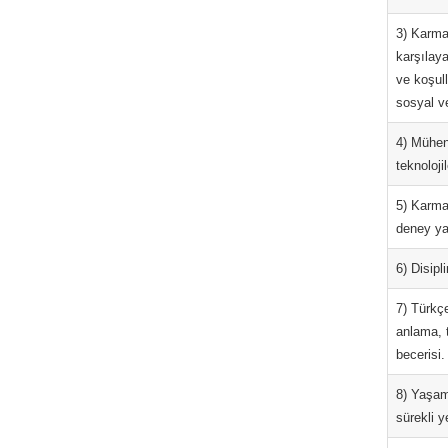
3) Karmaş
karşılay
ve koşull
sosyal ve 
4) Mühend
teknoloji
5) Karma
deney ya
6) Disipl
7) Türkçe
anlama, 
becerisi.
8) Yaşam 
sürekli y