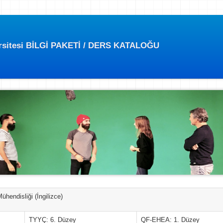
ersitesi BİLGİ PAKETİ / DERS KATALOĞU
hendisliği (İngilizce)
TYYÇ: 6. Düzey
QF-EHEA: 1. Düzey