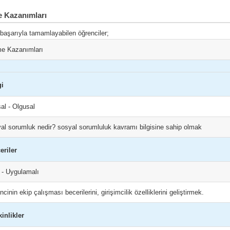
 Kazanımları
 başarıyla tamamlayabilen öğrenciler;
e Kazanımları
gi
al - Olgusal
al sorumluk nedir? sosyal sorumluluk kavramı bilgisine sahip olmak
eriler
l - Uygulamalı
cinin ekip çalışması becerilerini, girişimcilik özelliklerini geliştirmek.
kinlikler