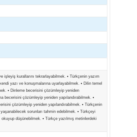
i ve işleyiş kurallarını tekrarlayabilmek. • Türkçenin yazım
i kendi yazı ve konuşmalarına uyarlayabilmek. • Dilin temel
mek. • Dinleme becerisini çözümleyip yeniden
ma becerisini çözümleyip yeniden yapılandırabilmek. •
erisini çözümleyip yeniden yapılandırabilmek. • Türkçenin
te yaşanabilecek sorunları tahmin edebilmek. • Türkçeyi
ıcı okuyup düşünebilmek. • Türkçe yazılmış metinlerdeki