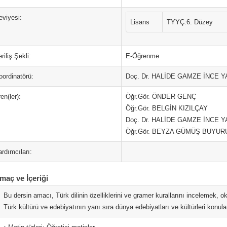
eviyesi:
Lisans
TYYÇ:6. Düzey
riliş Şekli:
E-Öğrenme
oordinatörü:
Doç. Dr. HALİDE GAMZE İNCE 
en(ler):
Öğr.Gör. ÖNDER GENÇ
Öğr.Gör. BELGİN KIZILÇAY
Doç. Dr. HALİDE GAMZE İNCE 
Öğr.Gör. BEYZA GÜMÜŞ BUYUR
rdımcıları:
maç ve İçeriği
Bu dersin amacı, Türk dilinin özelliklerini ve gramer kurallarını incelemek,
Türk kültürü ve edebiyatının yanı sıra dünya edebiyatları ve kültürleri konular