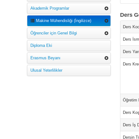
Akademik Programlar
Ders Ge
Makine Mühendisliği (İngilizce)
Ders Kod
Öğrenciler için Genel Bilgi
Ders İsm
Diploma Eki
Ders Yarı
Erasmus Beyanı
Ders Kred
Ulusal Yeterlilikler
Öğretim D
Ders Koş
Ders İş 
Dersin T