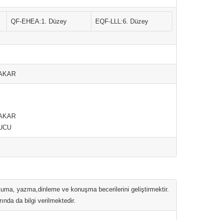
QF-EHEA:1. Düzey
EQF-LLL:6. Düzey
YAKAR
YAKAR
UCU
 okuma, yazma,dinleme ve konuşma becerilerini geliştirmektir.
ında da bilgi verilmektedir.