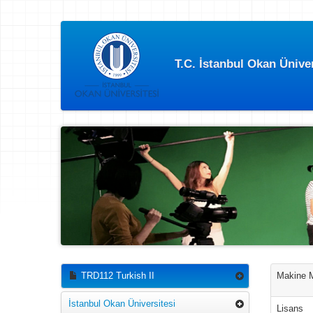
T.C. İstanbul Okan Üniv
TRD112 Turkish II
Makine Mü
İstanbul Okan Üniversitesi
Lisans