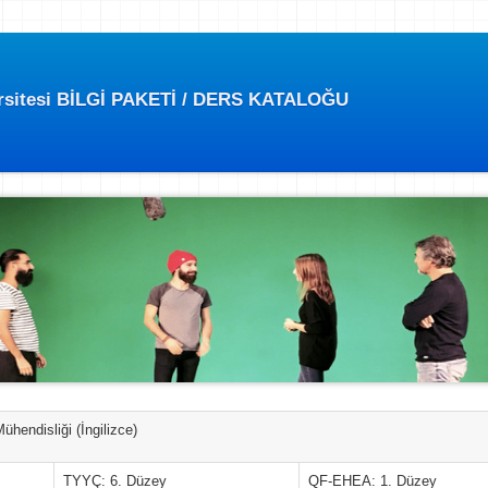
ersitesi BİLGİ PAKETİ / DERS KATALOĞU
hendisliği (İngilizce)
TYYÇ: 6. Düzey
QF-EHEA: 1. Düzey