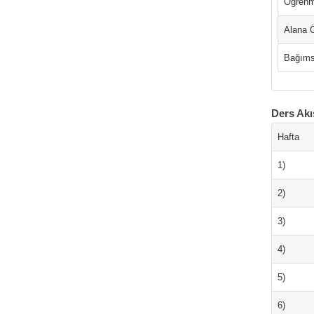
Öğrenme
Alana Ö
Bağımsı
Ders Akı
Hafta
1)
2)
3)
4)
5)
6)