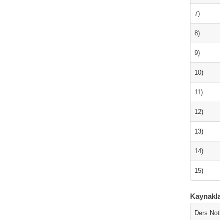
7)
8)
9)
10)
11)
12)
13)
14)
15)
Kaynakl
Ders Notl