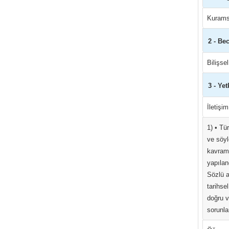
Kurams
2 - Bec
Bilişse
3 - Yet
İletişi
1) • Tü
ve söyl
kavraml
yapılan
Sözlü a
tarihse
doğru v
sorunla