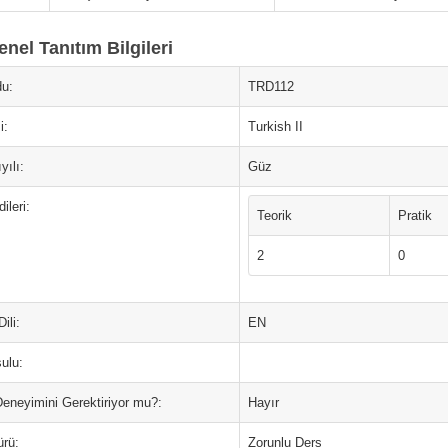
nel Tanıtım Bilgileri
u:
TRD112
i:
Turkish II
yılı:
Güz
ileri:
Teorik
Pratik
2
0
ili:
EN
ulu:
Deneyimini Gerektiriyor mu?:
Hayır
ürü:
Zorunlu Ders