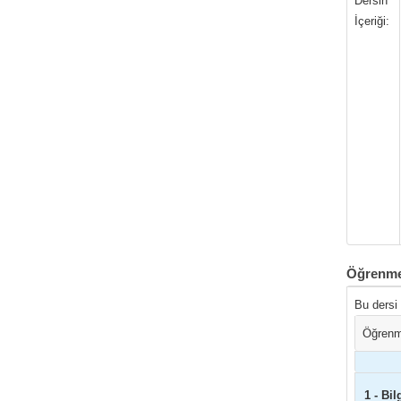
Dersin
İçeriği:
Öğrenme
Bu dersi
Öğrenm
1 - Bil