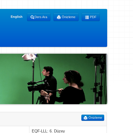
English
Ders Ara
Önizleme
PDF
Önizleme
EQF-LLL: 6. Düzey