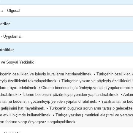
al - Olgusal
eriler
l - Uygulamalı
kinlikler
m ve Sosyal Yetkinlik
rkçenin özellikleri ve işleyiş kurallarını hatırlayabilmek. • Türkçenin özellikler
eyiş özelliklerini tekrarlayabilmek. • Türkçenin yazım ve söyleyiş özelliklerin
arını ayırt edebilmek. • Okuma becerisini çözümleyip yeniden yapılandırabil
dırabilmek. • İzleme becerisini çözümleyip yeniden yapılandırabilmek. • Anla
nlatma becerisini çözümleyip yeniden yapılandırabilmek. • Yazılı anlatma bec
l gelişimini hatırlayabilmek. • Türkçenin bugünkü sorunlarını tartışıp gelecek
e etkili biçimde kullanabilmek. • Türkçe yazılmış metinleri eleştirel ve yarat
rın farkına varıp önyargısız sorgulayabilmek.