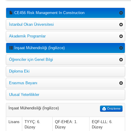
CE456 Risk Management In Construction
İstanbul Okan Üniversitesi
Akademik Programlar
İnşaat Mühendisliği (İngilizce)
Öğrenciler için Genel Bilgi
Diploma Eki
Erasmus Beyanı
Ulusal Yeterlilikler
İnşaat Mühendisliği (İngilizce)
Önizleme
Lisans
TYYÇ: 6.
QF-EHEA: 1.
EQF-LLL: 6.
Düzey
Düzey
Düzey