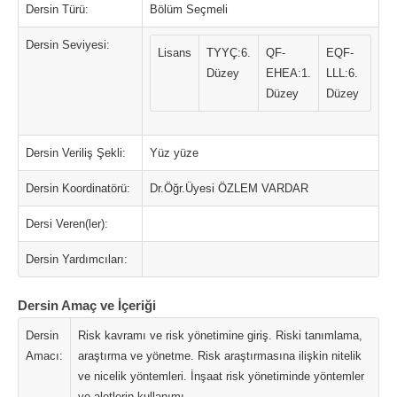
Dersin Türü:
Bölüm Seçmeli
Dersin Seviyesi:
Lisans
TYYÇ:6.
QF-
EQF-
Düzey
EHEA:1.
LLL:6.
Düzey
Düzey
Dersin Veriliş Şekli:
Yüz yüze
Dersin Koordinatörü:
Dr.Öğr.Üyesi ÖZLEM VARDAR
Dersi Veren(ler):
Dersin Yardımcıları:
Dersin Amaç ve İçeriği
Dersin
Risk kavramı ve risk yönetimine giriş. Riski tanımlama,
Amacı:
araştırma ve yönetme. Risk araştırmasına ilişkin nitelik
ve nicelik yöntemleri. İnşaat risk yönetiminde yöntemler
ve aletlerin kullanımı.