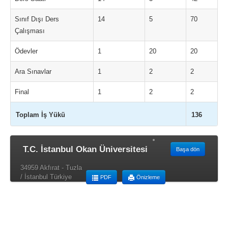
Sınıf Dışı Ders
14
5
70
Çalışması
Ödevler
1
20
20
Ara Sınavlar
1
2
2
Final
1
2
2
Toplam İş Yükü
136
T.C. İstanbul Okan Üniversitesi
Başa dön
34959 Akfırat - Tuzla
/ İstanbul Türkiye
PDF
Önizleme