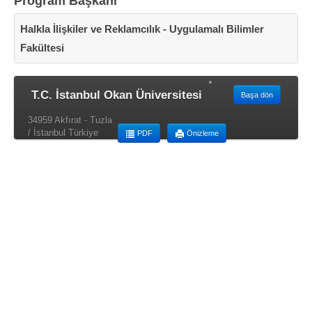
Program Başkanı
Halkla İlişkiler ve Reklamcılık - Uygulamalı Bilimler
Fakültesi
T.C. İstanbul Okan Üniversitesi
Başa dön
34959 Akfırat - Tuzla
/ İstanbul Türkiye
PDF
Önizleme