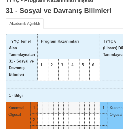
TYYÇ - Program Kazanımları İlişkisi
31 - Sosyal ve Davranış Bilimleri
Akademik Ağırlıklı
TYYÇ Temel
Program Kazanımları
TYYÇ 6
Alan
(Lisans) Düze
Tanımlayıcıları
Tanımlayıcılar
31 - Sosyal ve
1
2
3
4
5
6
Davranış
Bilimleri
1 - Bilgi
Kuramsal -
1
1
Kuramsal -
Olgusal
Olgusal
2