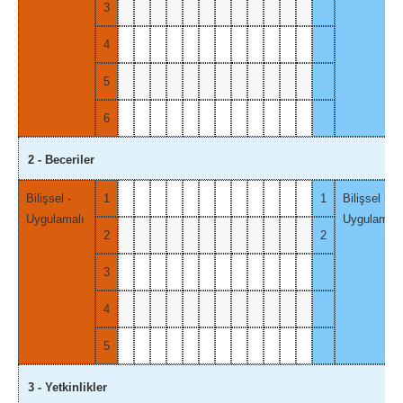
3
4
5
6
2 - Beceriler
Bilişsel -
1
1
Bilişsel -
Uygulamalı
Uygulamalı
2
2
3
4
5
3 - Yetkinlikler