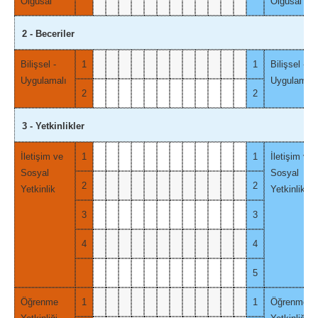
Olgusal
Olgusal
2 - Beceriler
Bilişsel -
1
1
Bilişsel -
Uygulamalı
Uygulamalı
2
2
3 - Yetkinlikler
İletişim ve
1
1
İletişim ve
Sosyal
Sosyal
2
2
Yetkinlik
Yetkinlik
3
3
4
4
5
Öğrenme
1
1
Öğrenme