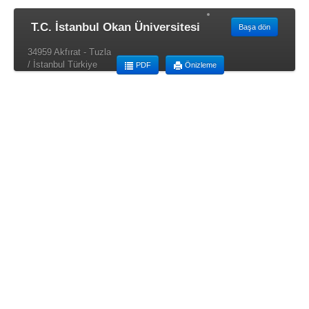
T.C. İstanbul Okan Üniversitesi
Başa dön
34959 Akfırat - Tuzla
/ İstanbul Türkiye
PDF
Önizleme