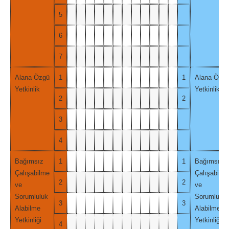
5
6
7
Alana Özgü
1
1
Alana Özg
Yetkinlik
Yetkinlik
2
2
3
4
Bağımsız
1
1
Bağımsız
Çalışabilme
Çalışabilm
2
2
ve
ve
Sorumluluk
Sorumluluk
3
3
Alabilme
Alabilme
Yetkinliği
Yetkinliği
4