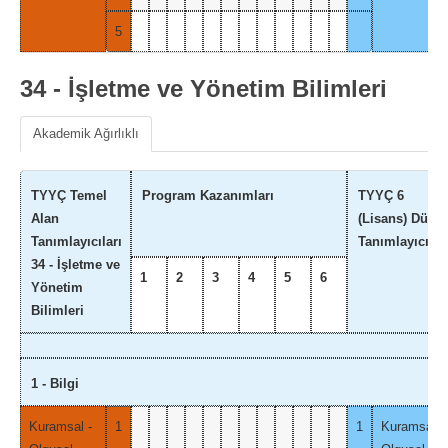
5
34 - İşletme ve Yönetim Bilimleri
Akademik Ağırlıklı
TYYÇ Temel
Program Kazanımları
TYYÇ 6
Alan
(Lisans) Düze
Tanımlayıcıları
Tanımlayıcılar
34 - İşletme ve
1
2
3
4
5
6
Yönetim
Bilimleri
1 - Bilgi
Kuramsal -
1
1
Kuramsal -