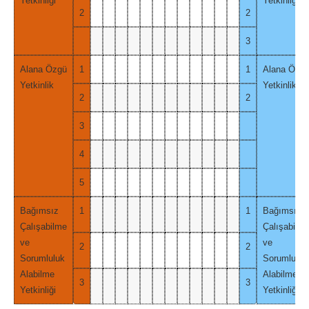
Yetkinliği
Yetkinliği
2
2
3
Alana Özgü
1
1
Alana Özg
Yetkinlik
Yetkinlik
2
2
3
4
5
Bağımsız
1
1
Bağımsız
Çalışabilme
Çalışabilm
ve
ve
2
2
Sorumluluk
Sorumluluk
Alabilme
Alabilme
3
3
Yetkinliği
Yetkinliği