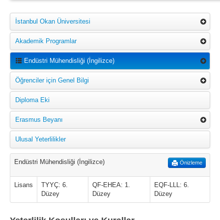
İstanbul Okan Üniversitesi
Akademik Programlar
Endüstri Mühendisliği (İngilizce)
Öğrenciler için Genel Bilgi
Diploma Eki
Erasmus Beyanı
Ulusal Yeterlilikler
Endüstri Mühendisliği (İngilizce)
Önizleme
Lisans
TYYÇ: 6.
QF-EHEA: 1.
EQF-LLL: 6.
Düzey
Düzey
Düzey